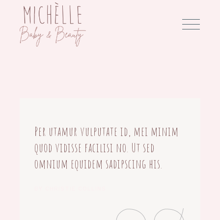
Per utamur vulputate id, mei minim
quod vidisse facilisi no. Ut sed
omnium equidem sadipscing his.
BY CHRISTIE COLLINS