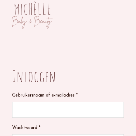
Inloggen
Verplicht
Gebruikersnaam of e-mailadres
*
Verplicht
Wachtwoord
*