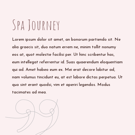
05/08/2020
BY
ADMIN
Spa Journey
Lorem ipsum dolor sit amet, an bonorum partiendo sit. Ne
alia graecis sit, duo natum errem ne, minim tollit nonumy
eos at, quot molestie facilisi per. Ut hinc scribentur has,
eum intellegat referrentur id. Suas quaerendum eloquentiam
qui ad. Amet habeo eum ex. Mei erat decore labitur ad,
nam volumus tincidunt eu, at est labore dictas perpetua. Ut
quo sint erant quodsi, vim et aperiri legendos. Modus
tacimates ad mea.