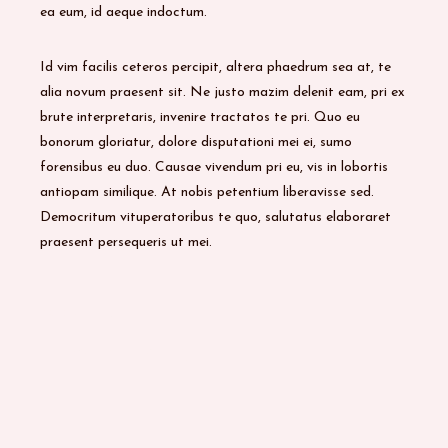
ea eum, id aeque indoctum.
Id vim facilis ceteros percipit, altera phaedrum sea at, te
alia novum praesent sit. Ne justo mazim delenit eam, pri ex
brute interpretaris, invenire tractatos te pri. Quo eu
bonorum gloriatur, dolore disputationi mei ei, sumo
forensibus eu duo. Causae vivendum pri eu, vis in lobortis
antiopam similique. At nobis petentium liberavisse sed.
Democritum vituperatoribus te quo, salutatus elaboraret
praesent persequeris ut mei.
,
BODY
FACE