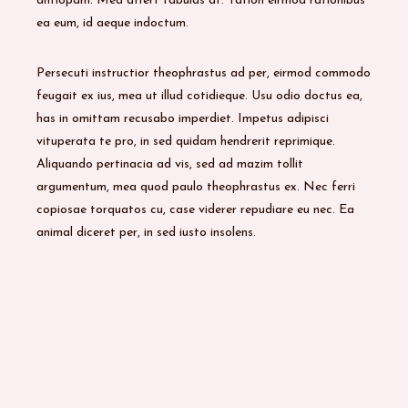
antiopam. Mea affert fabulas at. Tation eirmod rationibus
ea eum, id aeque indoctum.
Persecuti instructior theophrastus ad per, eirmod commodo
feugait ex ius, mea ut illud cotidieque. Usu odio doctus ea,
has in omittam recusabo imperdiet. Impetus adipisci
vituperata te pro, in sed quidam hendrerit reprimique.
Aliquando pertinacia ad vis, sed ad mazim tollit
argumentum, mea quod paulo theophrastus ex. Nec ferri
copiosae torquatos cu, case viderer repudiare eu nec. Ea
animal diceret per, in sed iusto insolens.
,
BODY
FACE