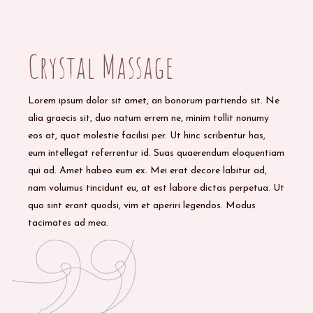
20/07/2020
BY
ADMIN
Crystal Massage
Lorem ipsum dolor sit amet, an bonorum partiendo sit. Ne
alia graecis sit, duo natum errem ne, minim tollit nonumy
eos at, quot molestie facilisi per. Ut hinc scribentur has,
eum intellegat referrentur id. Suas quaerendum eloquentiam
qui ad. Amet habeo eum ex. Mei erat decore labitur ad,
nam volumus tincidunt eu, at est labore dictas perpetua. Ut
quo sint erant quodsi, vim et aperiri legendos. Modus
tacimates ad mea.