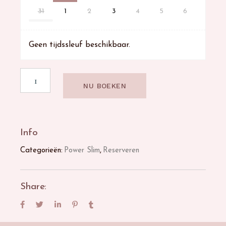
31
1
2
3
4
5
6
Geen tijdssleuf beschikbaar.
NU BOEKEN
Info
Categorieën:
Power Slim
,
Reserveren
Share: