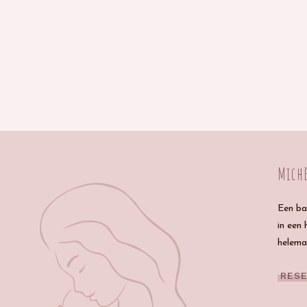
Michè
Een ba
in een 
helema
RES