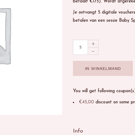
betaalt €175). Wordt afgereke
Je ontvangt 5 digitale vouchers
betalen van een sessie Baby S
5 beurten Floaten voor €175 qu
IN WINKELMAND
You will get following coupon(s
€
45,00
discount on some p
Info