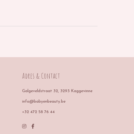
Adres & Contact
Galgeveldstraat 32
, 3293 Kaggevinne
info@babyenbeauty.be
+32 472 58 76 44