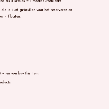
BESTELLINGEN
nd als 5 sessies = 1 meerbeurtenkaart.
 die je kunt gebruiken voor het reserveren en
WINKELMANDJE
pa – Floaten.
AFREKENEN
antity
WACHTWOORD VERGETEN
) when you buy this item:
roducts